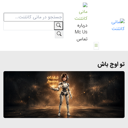
مانی
کانتنت
درباره
Mc Us
تماس
تو اوج باش