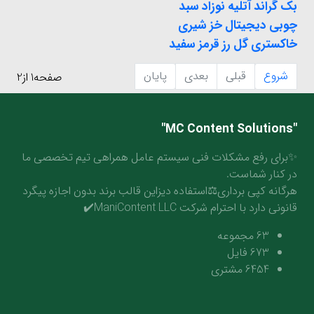
بک گراند آتلیه نوزاد سبد
چوبی دیجیتال خز شیری
خاکستری گل رز قرمز سفید
شروع
قبلی
بعدی
پایان
صفحه1 از2
"MC Content Solutions"
✨برای رفع مشکلات فنی سیستم عامل همراهی تیم تخصصی ما
در کنار شماست.
هرگانه کپی برداری⚖️استفاده دیزاین قالب برند بدون اجازه پیگرد
قانونی دارد با احترام شرکت ManiContent LLC✔️
63
مجموعه
673
فایل
6454
مشتری