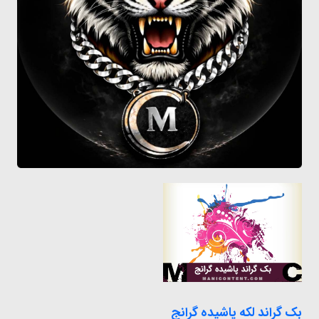
بک گراند لکه پاشیده گرانج