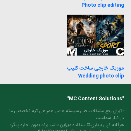
Photo clip editing
موزیک خارجی ساخت کلیپ
Wedding photo clip
"MC Content Solutions"
✨برای رفع مشکلات فنی سیستم عامل همراهی تیم تخصصی ما
در کنار شماست.
هرگانه کپی برداری⚖️استفاده دیزاین قالب برند بدون اجازه پیگرد