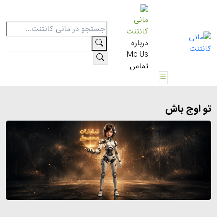
مانی
کانتنت
درباره
Mc Us
تماس
تو اوج باش