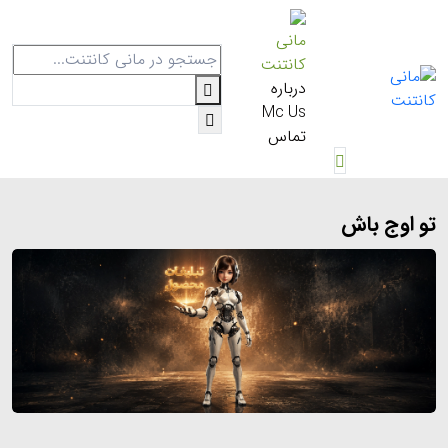
مانی
کانتنت
درباره
Mc Us
تماس
تو اوج باش