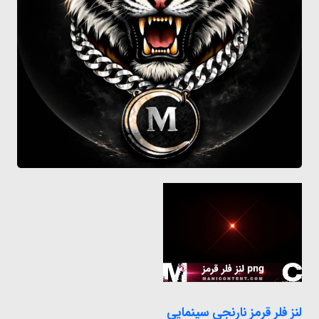
لنز فلر قرمز نارنجی سینمایی