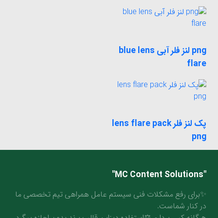
png لنز فلر آبی blue lens
flare
پک لنز فلر lens flare pack
png
"MC Content Solutions"
✨برای رفع مشکلات فنی سیستم عامل همراهی تیم تخصصی ما
در کنار شماست.
هرگانه کپی برداری⚖️استفاده دیزاین قالب برند بدون اجازه پیگرد