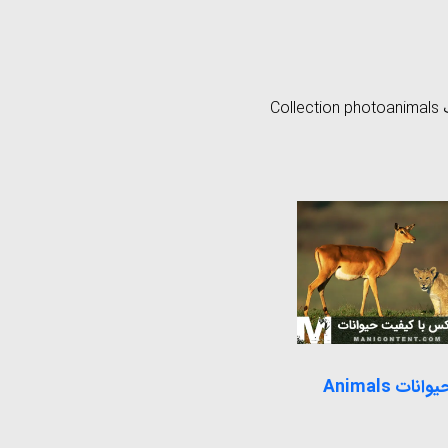
ت
animals
photo
Collection
ات Animals