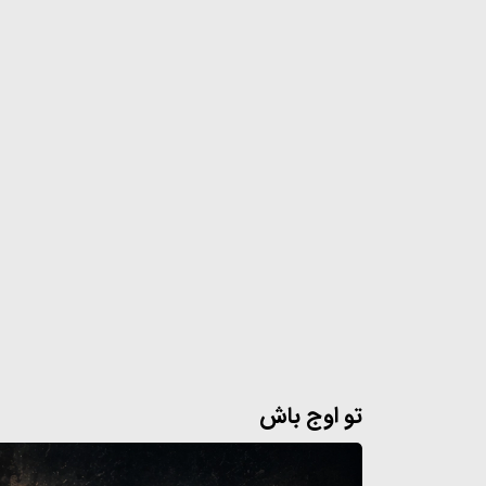
تو اوج باش