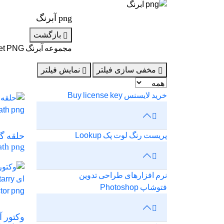
png آبرنگ
بازگشت
مجموعه آبرنگ Watercolor
PNG
et
مخفی سازی فیلتر
نمایش فیلتر
خرید لایسنس Buy license key
پریست رنگ لوت پک Lookup
حلقه گ
th png
نرم افزارهای طراحی تدوین
فتوشاپ Photoshop
وکتور آ