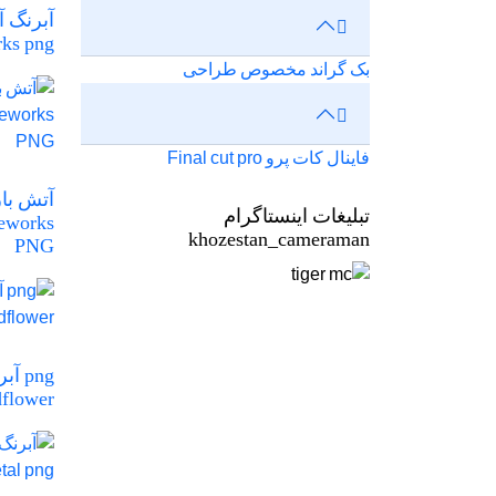
rks png
بک گراند مخصوص طراحی
فاینال کات پرو Final cut pro
آتش باز
تبلیغات اینستاگرام
reworks
khozestan_cameraman
PNG
png
dflower