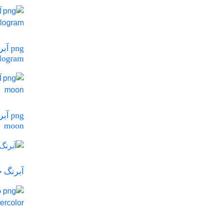
png 
elogram
moon
آبرنگ خطوط