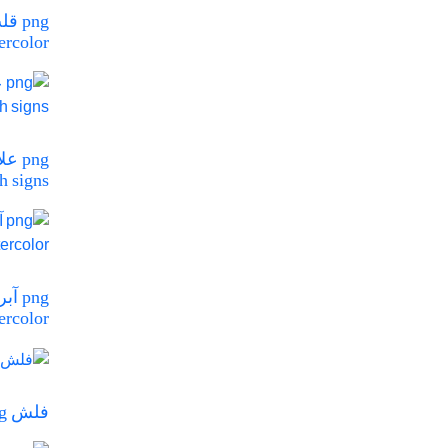
ercolor
png 
h signs
ercolor
فلش Flash watercolor png