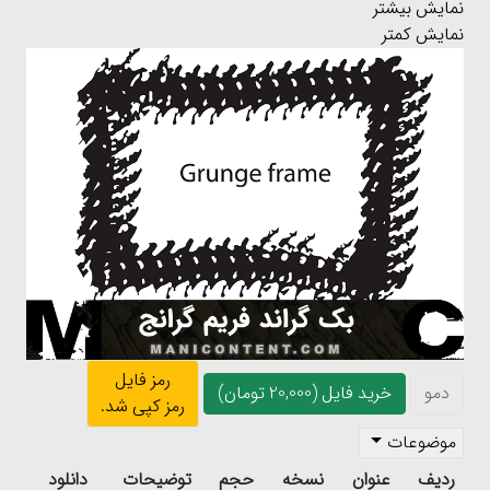
نمایش بیشتر
نمایش کمتر
رمز فایل
دمو
خرید فایل (20,000 تومان)
رمز کپی شد.
موضوعات
ردیف
عنوان
نسخه
حجم
توضیحات
دانلود