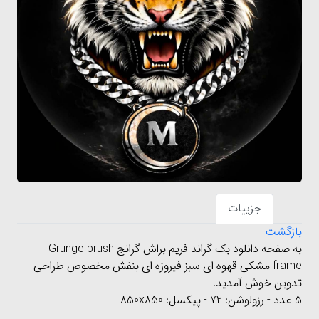
جزییات
بازگشت
به صفحه دانلود بک گراند فریم براش گرانج Grunge brush
frame مشکی قهوه ای سبز فیروزه ای بنفش مخصوص طراحی
تدوین خوش آمدید.
5
عدد
-
رزولوشن
: 72 -
پیکسل
: 850x850