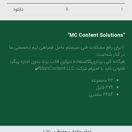
1
8
دانلود
"MC Content Solutions"
✨برای رفع مشکلات فنی سیستم عامل همراهی تیم تخصصی ما
در کنار شماست.
هرگانه کپی برداری⚖️استفاده دیزاین قالب برند بدون اجازه پیگرد
قانونی دارد با احترام شرکت ManiContent LLC✔️
63
مجموعه
674
فایل
6454
مشتری
تمام حقوق محفوظ میباشد.