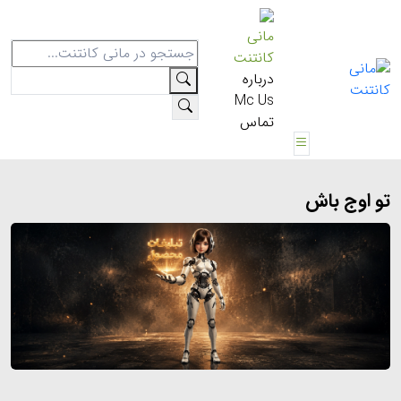
مانی
کانتنت
درباره
Mc Us
تماس
تو اوج باش