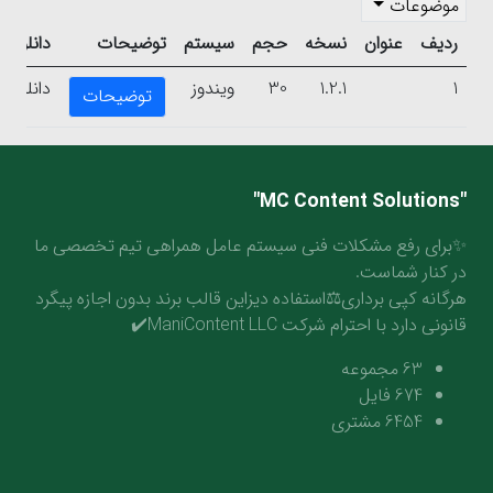
موضوعات
ردیف
عنوان
نسخه
حجم
سیستم
توضیحات
دانلود
1
1.2.1
30
ویندوز
دانلود
توضیحات
"MC Content Solutions"
✨برای رفع مشکلات فنی سیستم عامل همراهی تیم تخصصی ما
در کنار شماست.
هرگانه کپی برداری⚖️استفاده دیزاین قالب برند بدون اجازه پیگرد
قانونی دارد با احترام شرکت ManiContent LLC✔️
63
مجموعه
674
فایل
6454
مشتری