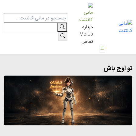
مانی
کانتنت
درباره
Mc Us
تماس
تو اوج باش