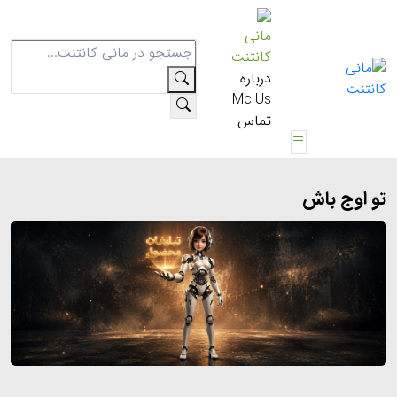
مانی
کانتنت
درباره
Mc Us
تماس
تو اوج باش