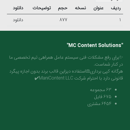
ردیف
عنوان
نسخه
حجم
توضیحات
دانلود
1
877
دانلود
"MC Content Solutions"
✨برای رفع مشکلات فنی سیستم عامل همراهی تیم تخصصی ما
در کنار شماست.
هرگانه کپی برداری⚖️استفاده دیزاین قالب برند بدون اجازه پیگرد
قانونی دارد با احترام شرکت ManiContent LLC✔️
63
مجموعه
675
فایل
6454
مشتری