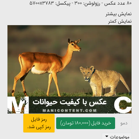
80 عدد عکس - رزولوشن: 300 - پیکسل: 5700x3783
نمایش بیشتر
نمایش کمتر
رمز فایل
دمو
خرید فایل (180,000 تومان)
رمز کپی شد.
موضوعات