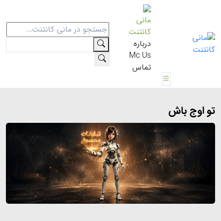
مانی
کانتنت
درباره
Mc Us
تماس
تو اوج باش