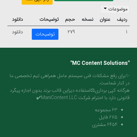
موضوعات
ردیف
عنوان
نسخه
حجم
توضیحات
دانلود
1
279
دانلود
توضیحات
"MC Content Solutions"
✨برای رفع مشکلات فنی سیستم عامل همراهی تیم تخصصی ما
در کنار شماست.
هرگانه کپی برداری⚖️استفاده دیزاین قالب برند بدون اجازه پیگرد
قانونی دارد با احترام شرکت ManiContent LLC✔️
63
مجموعه
675
فایل
6454
مشتری