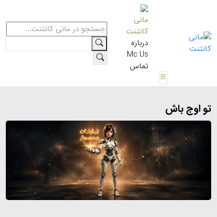
مانی
کانتنت
درباره
Mc Us
تماس
تو اوج باش