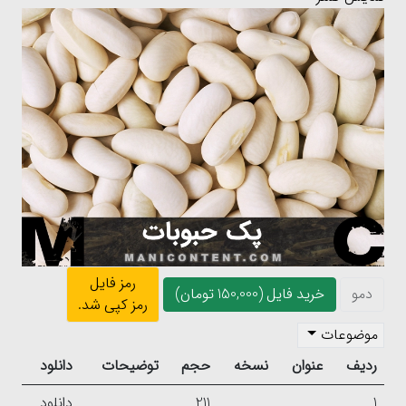
رمز فایل
دمو
خرید فایل (150,000 تومان)
رمز کپی شد.
موضوعات
ردیف
عنوان
نسخه
حجم
توضیحات
دانلود
1
211
دانلود