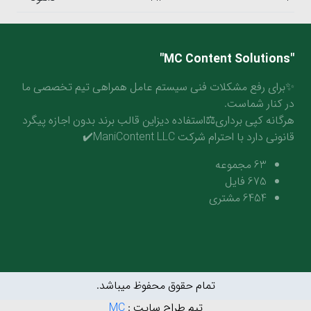
"MC Content Solutions"
✨برای رفع مشکلات فنی سیستم عامل همراهی تیم تخصصی ما
در کنار شماست.
هرگانه کپی برداری⚖️استفاده دیزاین قالب برند بدون اجازه پیگرد
قانونی دارد با احترام شرکت ManiContent LLC✔️
63
مجموعه
675
فایل
6454
مشتری
تمام حقوق محفوظ میباشد.
تیم طراح سایت :
MC