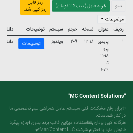
رمز فایل
دمو
خرید فایل (350,000 تومان)
رمز کپی شد.
موضوعات
ردیف
عنوان
نسخه
حجم
سیستم
توضیحات
دانلود
1
پریمیر
13.1.1
209
ویندوز
دانلود
توضیحات
پرو
2018
تا
2019
"MC Content Solutions"
✨برای رفع مشکلات فنی سیستم عامل همراهی تیم تخصصی ما
در کنار شماست.
هرگانه کپی برداری⚖️استفاده دیزاین قالب برند بدون اجازه پیگرد
قانونی دارد با احترام شرکت ManiContent LLC✔️