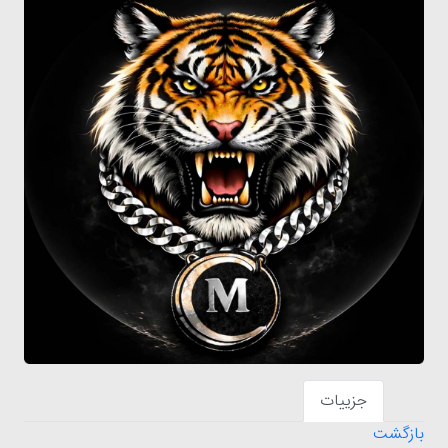
جزییات
بازگشت