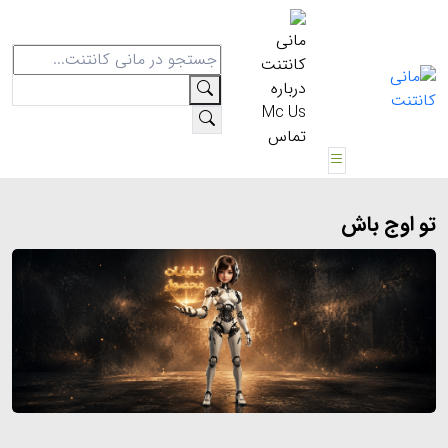
مانی
کانتنت
درباره
Mc Us
تماس
تو اوج باش