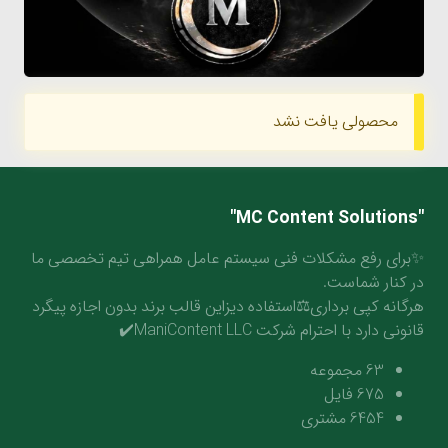
محصولی یافت نشد
"MC Content Solutions"
✨برای رفع مشکلات فنی سیستم عامل همراهی تیم تخصصی ما
در کنار شماست.
هرگانه کپی برداری⚖️استفاده دیزاین قالب برند بدون اجازه پیگرد
قانونی دارد با احترام شرکت ManiContent LLC✔️
63
مجموعه
675
فایل
6454
مشتری