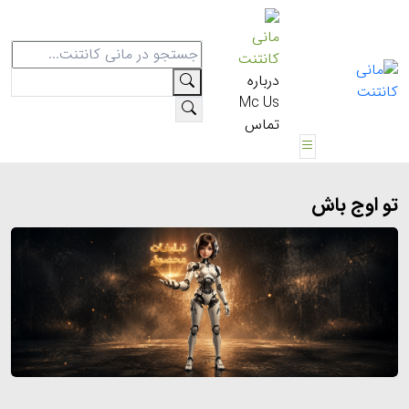
مانی
کانتنت
درباره
Mc Us
تماس
تو اوج باش