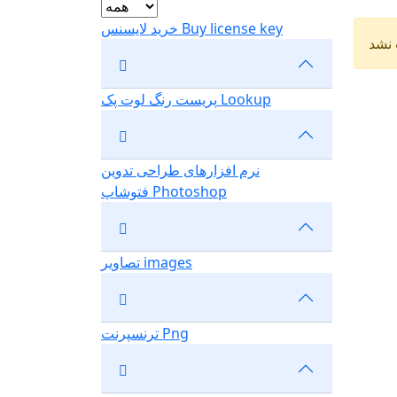
خرید لایسنس Buy license key
نشد
پریست رنگ لوت پک Lookup
نرم افزارهای طراحی تدوین
فتوشاپ Photoshop
تصاویر images
ترنسپرنت Png