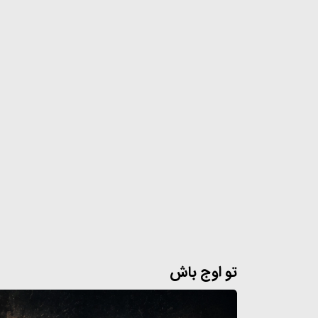
تو اوج باش