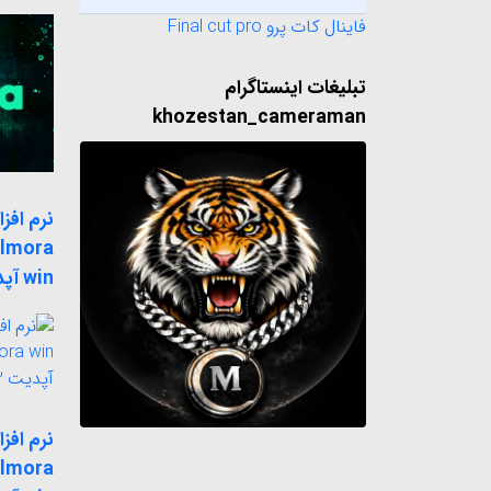
فاینال کات پرو Final cut pro
تبلیغات اینستاگرام
khozestan_cameraman
نرم افزا
ilmora
win آپدیت 10.1.20.16
نرم افزا
ilmora