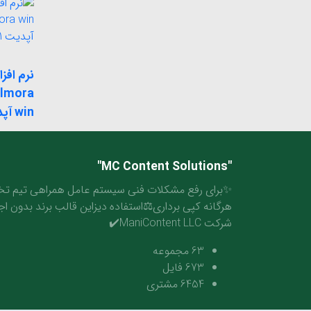
نرم افزا
ilmora
win آپدیت 11.8.1
"MC Content Solutions"
✨برای رفع مشکلات فنی سیستم عامل همراهی تیم تخ
هرگانه کپی برداری⚖️استفاده دیزاین قالب برند بدون اجاز
شرکت ManiContent LLC✔️
63
مجموعه
673
فایل
6454
مشتری