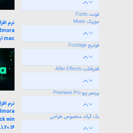
فونت Fonts
موزیک Music
نرم افزا
ilmora
mac آپدیت 10.5.3.7
فوتیج Footage
افترافکت After Effects
پریمیر پرو Premiere Pro
نرم افزا
ilmora
بک گراند مخصوص طراحی
.1.20.16